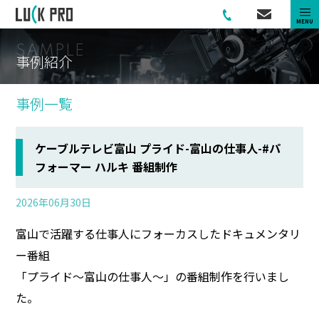
MENU
S
A
M
P
L
E
事
例
紹
介
事例一覧
ケーブルテレビ富山 プライド-富山の仕事人-#パ
フォーマー ハルキ 番組制作
2026年06月30日
富山で活躍する仕事人にフォーカスしたドキュメンタリ
ー番組
「プライド〜富山の仕事人〜」の番組制作を行いまし
た。