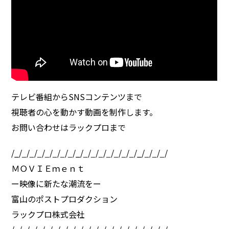
テレビ番組からSNSコンテンツまで
視聴者の心を動かす動画を制作します。
お問い合わせはラックプロまで
/_/
_
/
_
/
_
/
_
/
_
/
_
/
_
/_/
_
/
_
/
_
/
_
/
_
/
_
/
_
/_/
_
/
_
/
_
/
ＭＯＶＩＥｍｅｎｔ
ー映像に新たな潮流をー
富山のポストプロダクション
ラックプロ株式会社