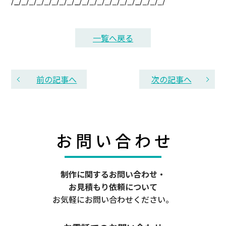
/_/
_
/
_
/
_
/
_
/
_
/
_
/
_
/_/
_
/
_
/
_
/
_
/
_
/
_
/
_
/_/
_
/
_
/
_
/
一覧へ戻る
前の記事へ
次の記事へ
お
問
い
合
わ
せ
制作に関するお問い合わせ・
お見積もり依頼について
お気軽にお問い合わせください。