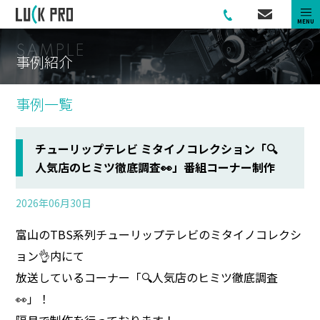
MENU
S
A
M
P
L
E
事
例
紹
介
事例一覧
チューリップテレビ ミタイノコレクション「🔍
人気店のヒミツ徹底調査👀」番組コーナー制作
2026年06月30日
富山のTBS系列チューリップテレビのミタイノコレクシ
ョン👌内にて
放送しているコーナー「🔍人気店のヒミツ徹底調査
👀」！