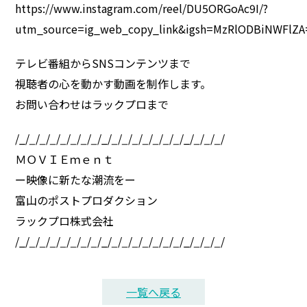
https://www.instagram.com/reel/DU5ORGoAc9I/?
utm_source=ig_web_copy_link&igsh=MzRlODBiNWFlZA
テレビ番組からSNSコンテンツまで
視聴者の心を動かす動画を制作します。
お問い合わせはラックプロまで
/_/
_
/
_
/
_
/
_
/
_
/
_
/
_
/_/
_
/
_
/
_
/
_
/
_
/
_
/
_
/_/
_
/
_
/
_
/
ＭＯＶＩＥｍｅｎｔ
ー映像に新たな潮流をー
富山のポストプロダクション
ラックプロ株式会社
/_/
_
/
_
/
_
/
_
/
_
/
_
/
_
/_/
_
/
_
/
_
/
_
/
_
/
_
/
_
/_/
_
/
_
/
_
/
一覧へ戻る