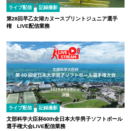
ライブ配信
記録撮影
第28回早乙女湖カヌースプリントジュニア選手
権 LIVE配信業務
ライブ配信
記録撮影
文部科学大臣杯60th全日本大学男子ソフトボール
選手権大会LIVE配信業務