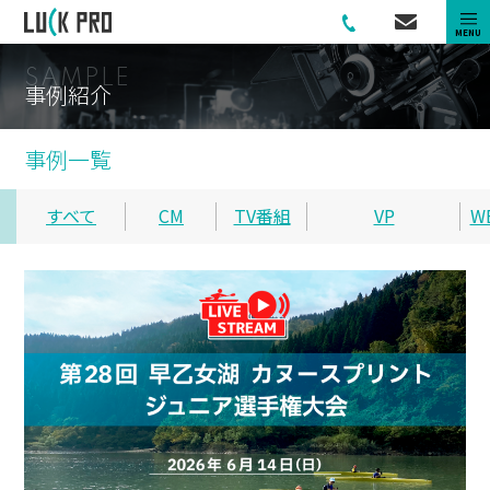
MENU
S
A
M
P
L
E
事
例
紹
介
事例一覧
すべて
CM
TV番組
VP
W