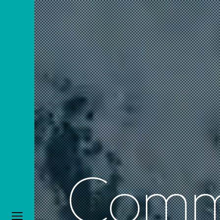
C
o
m