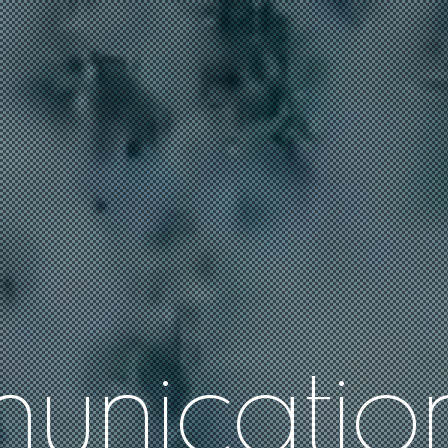
m
u
n
i
c
a
t
i
o