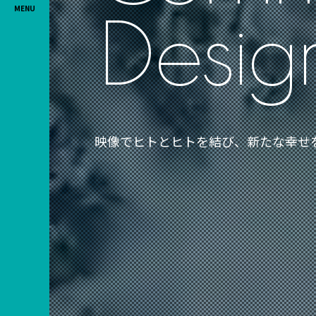
MENU
D
e
s
i
g
映
像
で
ヒ
ト
と
ヒ
ト
を
結
び
、
新
た
な
幸
せ