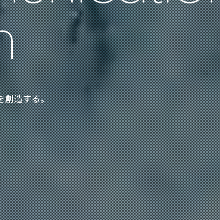
n
を
創
造
す
る
。