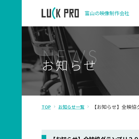
富山の映像制作会社
N
E
W
S
お
知
ら
せ
【お知らせ】全映協
TOP
お知らせ一覧
【お知らせ】全映協グランプリ２０