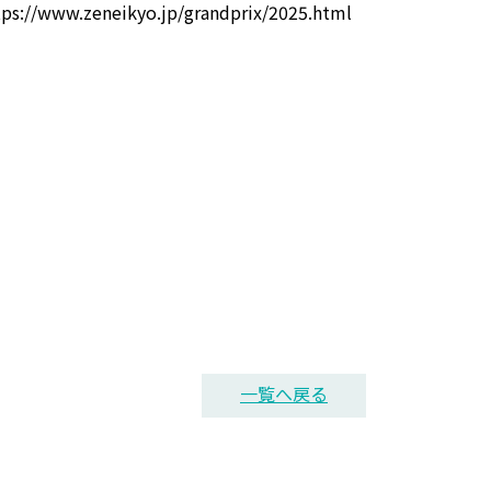
.zeneikyo.jp/grandprix/2025.html
一覧へ戻る