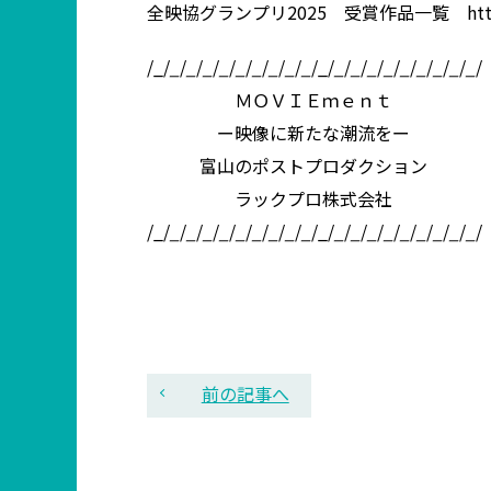
全映協グランプリ2025 受賞作品一覧 https://www
/_/
_
/
_
/
_
/
_
/
_
/
_
/
_
/
_
/
_
/_/
_
/
_
/
_
/
_
/
_
/
_
/
_
/
_
/
_
/
ＭＯＶＩＥｍｅｎｔ
ー映像に新たな潮流をー
富山のポストプロダクション
ラックプロ株式会社
/_/
_
/
_
/
_
/
_
/
_
/
_
/
_
/
_
/
_
/_/
_
/
_
/
_
/
_
/
_
/
_
/
_
/
_
/
_
/
前の記事へ