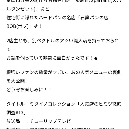
富山市五福の創作らぁ麺専門店「RAMENSpartanZ(スパ
ルタンゼット)」🍜と
住宅街に隠れたハードパンの名店「石窯パンの店
BOB(ボブ)」🥖！
2店主とも、別ベクトルのアツい職人魂を持っておられ
て
お話を伺っていて非常に面白かったです！🔥
根強いファンの熱量がすごい、あの人気メニューの裏側
を大公開！
どうぞお楽しみに！！
タイトル：ミタイノコレクション「人気店のヒミツ徹底
調査#13」
放送局 ：チューリップテレビ