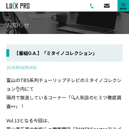
MENU
N
E
W
S
お
知
ら
せ
【番組O.A.】「ミタイノコレクション」
2026年06月04日
富山のTBS系列チューリップテレビのミタイノコレクシ
ョン👌内にて
隔月で放送しているコーナー「🔍人気店のヒミツ徹底調
査👀」！
Vol.13となる今回は、