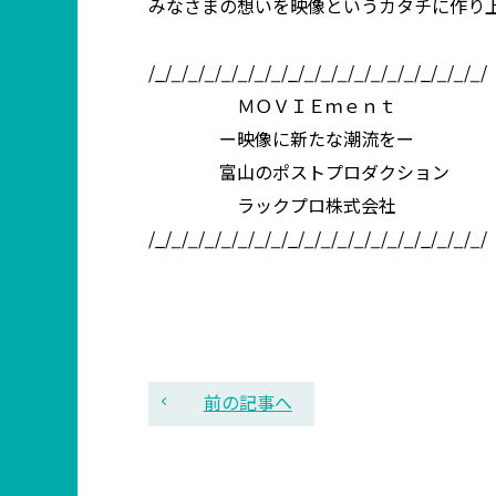
みなさまの想いを映像というカタチに作り
/_/
_
/
_
/
_
/
_
/
_
/
_
/
_
/_/
_
/
_
/
_
/
_
/
_
/
_
/
_
/_/
_
/
_
/
_
/
ＭＯＶＩＥｍｅｎｔ
ー映像に新たな潮流をー
富山のポストプロダクション
ラックプロ株式会社
/_/
_
/
_
/
_
/
_
/
_
/
_
/
_
/_/
_
/
_
/
_
/
_
/
_
/
_
/
_
/_/
_
/
_
/
_
/
前の記事へ