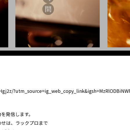
wHgj2z/?utm_source=ig_web_copy_link&igsh=MzRlODBiNW
力を発信します。
わせは、ラックプロまで