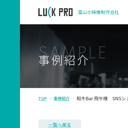
富山の映像制作会社
S
A
M
P
L
E
事
例
紹
介
和牛Bar 飛牛様 SNS
TOP
事例紹介
一覧へ戻る