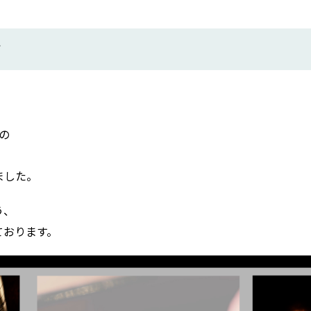
画
の
ました。
う、
ております。